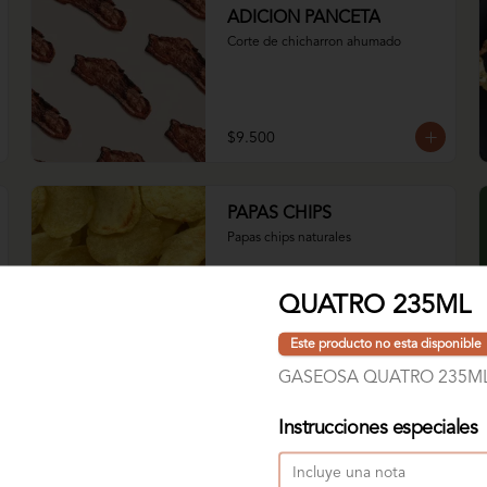
ADICION PANCETA
Corte de chicharron ahumado
$9.500
PAPAS CHIPS
Papas chips naturales
QUATRO 235ML
$6.800
Este producto no esta disponible
GASEOSA QUATRO 235ML
Instrucciones especiales
Agua MANANTIAL 300ml