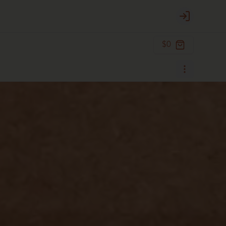
Login
$0