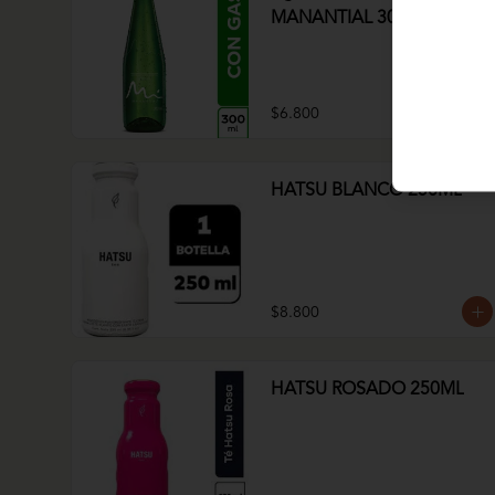
MANANTIAL 300ml
$6.800
HATSU BLANCO 250ML
$8.800
HATSU ROSADO 250ML