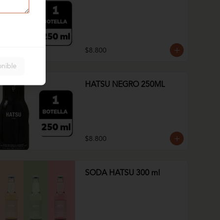
$8.800
onible
HATSU NEGRO 250ML
$8.800
SODA HATSU 300 ml