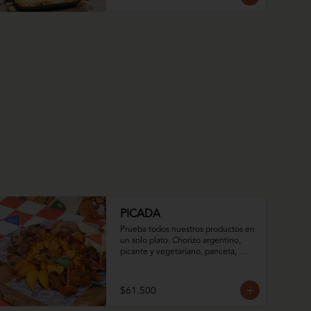
PICADA
Prueba todos nuestros productos en 
un solo plato. Chorizo argentino, 
picante y vegetariano, panceta, 
empanadas de iglesia dulces y 
saladas, arepa asada con queso 
momposino y nuestro mix de papas.
$61.500