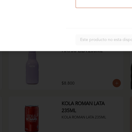
$6.800
Este producto no esta disp
HATSU LILA 250ML
$8.800
KOLA ROMAN LATA
235ML
KOLA ROMAN LATA 235ML