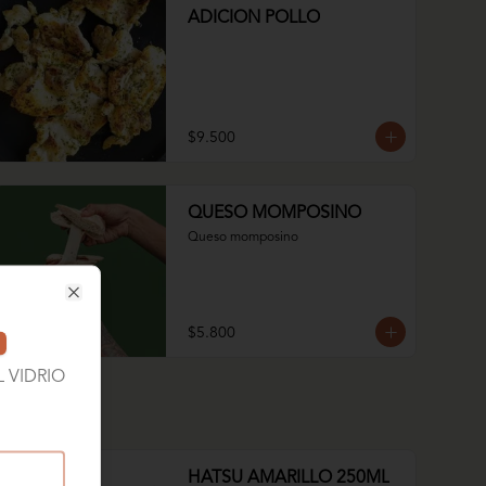
ADICION POLLO
$9.500
QUESO MOMPOSINO
Queso momposino
Close
$5.800
 VIDRIO
HATSU AMARILLO 250ML