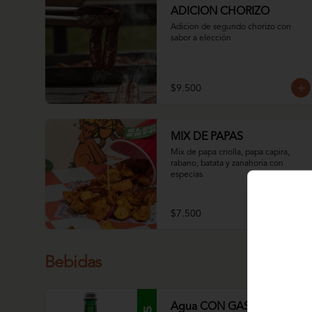
ADICION CHORIZO
Adicion de segundo chorizo con 
sabor a elección
$9.500
MIX DE PAPAS
Mix de papa criolla, papa capira, 
rabano, batata y zanahoria con 
especias
$7.500
Bebidas
Agua CON GAS