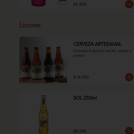
$8.800
Licores
CERVEZA ARTESANAL
Cervezas 4s (blond, red ale, season y 
porter)
$18.000
SOL 250ml
$8.000