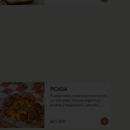
PICADA
Prueba todos nuestros productos en 
un solo plato. Chorizo argentino, 
picante y vegetariano, panceta, 
empanadas de iglesia dulces y 
saladas, arepa asada con queso 
momposino y nuestro mix de papas.
$61.500