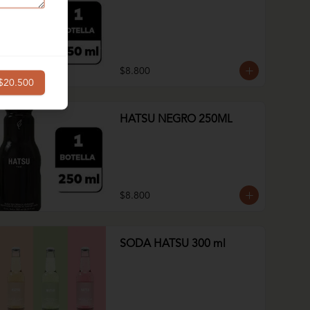
$8.800
$20.500
HATSU NEGRO 250ML
$8.800
SODA HATSU 300 ml