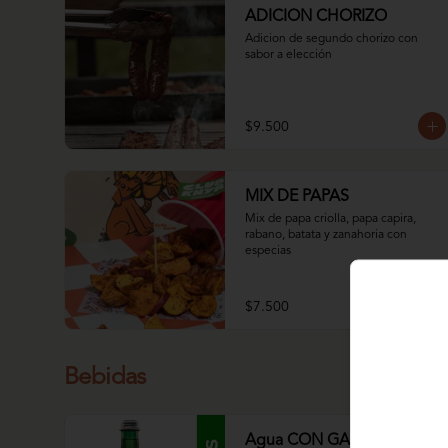
ADICION CHORIZO
Adicion de segundo chorizo con 
sabor a elección
$9.500
MIX DE PAPAS
Mix de papa criolla, papa capira, 
rabano, batata y zanahoria con 
especias
$7.500
Bebidas
Agua CON GAS