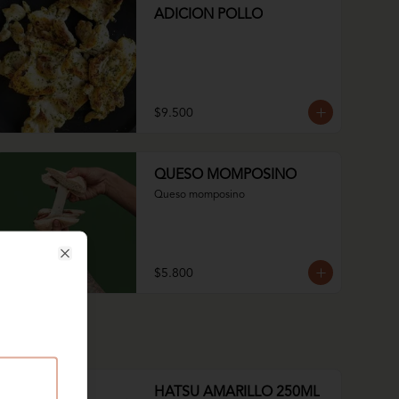
ADICION POLLO
$9.500
QUESO MOMPOSINO
Queso momposino
Close
$5.800
HATSU AMARILLO 250ML