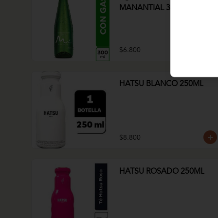
MANANTIAL 300ml
$6.800
HATSU BLANCO 250ML
$8.800
HATSU ROSADO 250ML