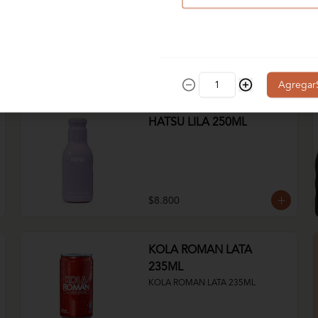
$6.800
Agregar
HATSU LILA 250ML
$8.800
KOLA ROMAN LATA
235ML
KOLA ROMAN LATA 235ML