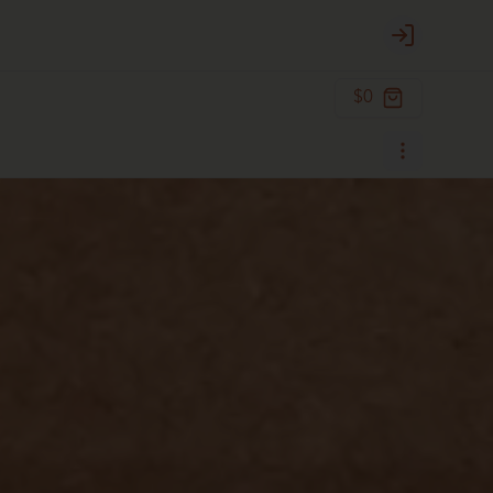
Login
$0