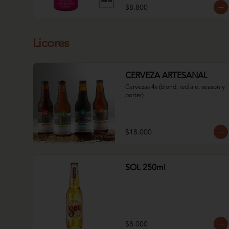
$8.800
Licores
CERVEZA ARTESANAL
Cervezas 4s (blond, red ale, season y 
porter)
$18.000
SOL 250ml
$8.000