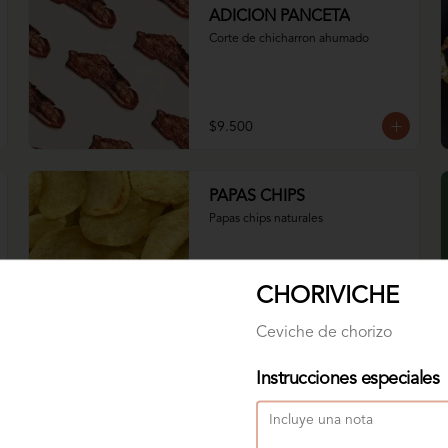
ADICION PANCETA
Corte de chicharron ahumado
$9.500
PAPAS CHIPS
Papas chips naturales
CHORIVICHE
$6.800
Ceviche de chorizo
Instrucciones especiales
Agua MANANTIAL 300ml