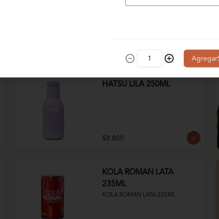
$6.800
Agregar
HATSU LILA 250ML
$8.800
KOLA ROMAN LATA
235ML
KOLA ROMAN LATA 235ML