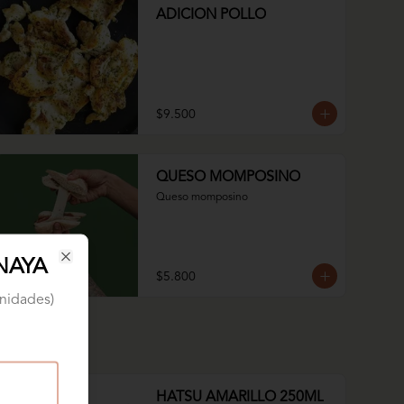
ADICION POLLO
$9.500
QUESO MOMPOSINO
Queso momposino
NAYA
Close
$5.800
nidades)
HATSU AMARILLO 250ML