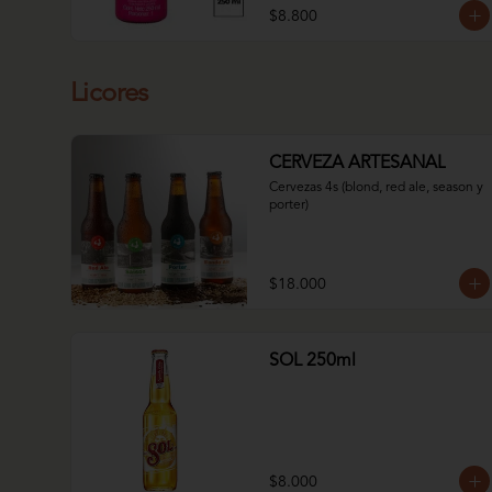
$8.800
Licores
CERVEZA ARTESANAL
Cervezas 4s (blond, red ale, season y 
porter)
$18.000
SOL 250ml
$8.000