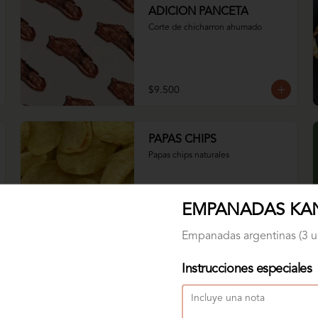
ADICION PANCETA
Corte de chicharron ahumado
$9.500
PAPAS CHIPS
Papas chips naturales
EMPANADAS KA
$6.800
Empanadas argentinas (3 u
Instrucciones especiales
Agua MANANTIAL 300ml