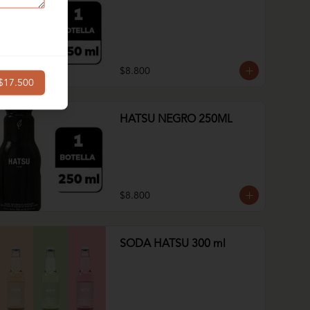
$8.800
$17.500
HATSU NEGRO 250ML
$8.800
SODA HATSU 300 ml