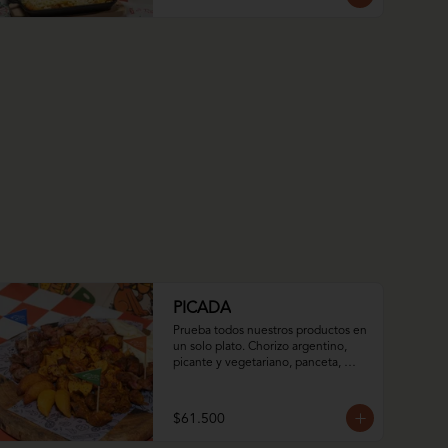
PICADA
Prueba todos nuestros productos en 
un solo plato. Chorizo argentino, 
picante y vegetariano, panceta, 
empanadas de iglesia dulces y 
saladas, arepa asada con queso 
momposino y nuestro mix de papas.
$61.500