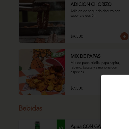
ADICION CHORIZO
Adicion de segundo chorizo con 
sabor a elección
$9.500
MIX DE PAPAS
Mix de papa criolla, papa capira, 
rabano, batata y zanahoria con 
especias
$7.500
Bebidas
Agua CON GAS