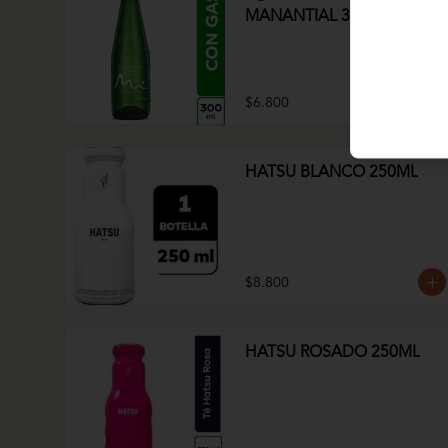
MANANTIAL 300ml
$6.800
HATSU BLANCO 250ML
$8.800
HATSU ROSADO 250ML