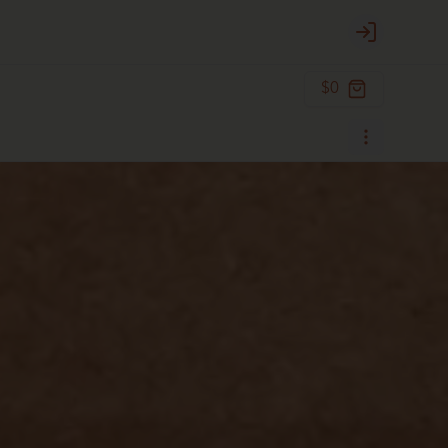
Login
$0