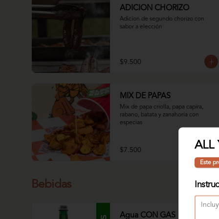
ADICION CHORIZO
Adicion de segundo chorizo con 
sabor a elección
$9.500
MIX DE PAPAS
Mix de papa criolla, papa capira, 
rabano, batata y zanahoria con 
especias
ALL
$7.500
Este pr
Bebidas
Instru
Agua CON GAS