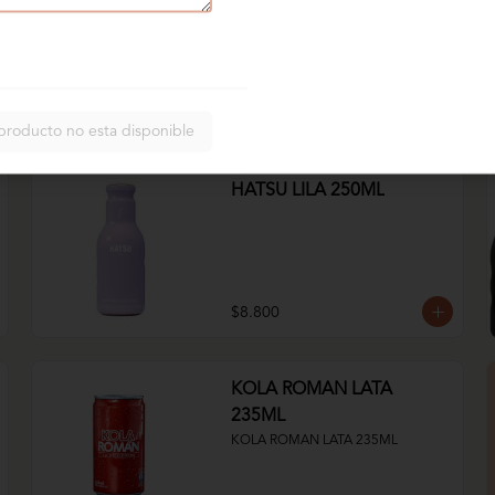
$6.800
producto no esta disponible
HATSU LILA 250ML
$8.800
KOLA ROMAN LATA
235ML
KOLA ROMAN LATA 235ML