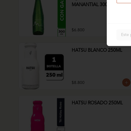
MANANTIAL 300ml
$6.800
Este 
HATSU BLANCO 250ML
$8.800
HATSU ROSADO 250ML