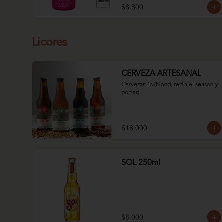
$8.800
Licores
CERVEZA ARTESANAL
Cervezas 4s (blond, red ale, season y 
porter)
$18.000
SOL 250ml
$8.000