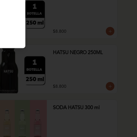
$8.800
HATSU NEGRO 250ML
$8.800
SODA HATSU 300 ml