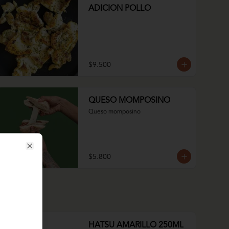
ADICION POLLO
$9.500
QUESO MOMPOSINO
Queso momposino
Close
$5.800
HATSU AMARILLO 250ML