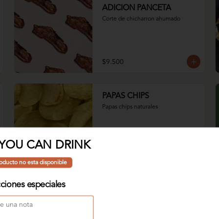
ADICION PANCETA
Corte de chicharron ahumado
$9.500
PAPAS CHIPS
Papas chips naturales
 YOU CAN DRINK
$6.800
oducto no esta disponible
cciones especiales
Agua MANANTIAL 300ml