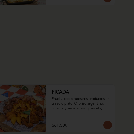
PICADA
Prueba todos nuestros productos en 
un solo plato. Chorizo argentino, 
picante y vegetariano, panceta, 
empanadas de iglesia dulces y 
saladas, arepa asada con queso 
momposino y nuestro mix de papas.
$61.500