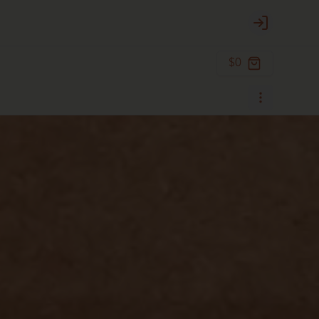
Login
$0